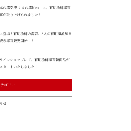
本台湾交流 くま台湾Neo」に、有明漁師海苔
事が取り上げられました！
に登場！有明漁師の海苔、3人の有明海漁師自
焼き海苔販売開始！！
ラインショップにて、有明漁師海苔新商品が
スタートいたしました！
カテゴリー
らせ