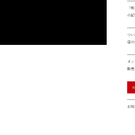
「熊
の記
つい
信の
オン
販売
お知