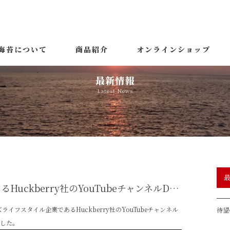
海苔について
商品紹介
オンラインショップ
最新情報
Latest News
メンズライフスタイル企業であるHuckberry社のYouTubeチャンネルDIRTシリーズで、有明漁師海苔が紹介されました。
フスタイル企業であるHuckberry社のYouTubeチャンネル
待望
ました。