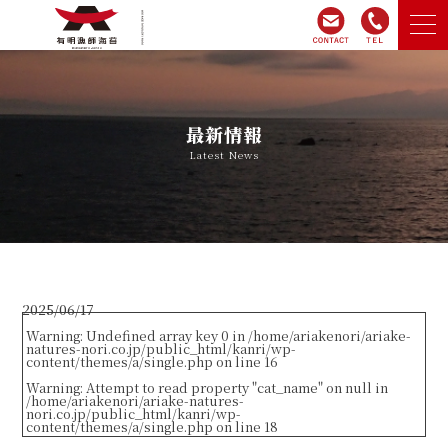
ホーム
最新情報
有明漁師海苔について
Latest News
商品紹介
オンラインショップ
2025/06/17
会社概要
Warning
: Undefined array key 0 in
/home/ariakenori/ariake-
natures-nori.co.jp/public_html/kanri/wp-
content/themes/a/single.php
on line
16
Warning
: Attempt to read property "cat_name" on null in
お問い合わせ
/home/ariakenori/ariake-natures-
nori.co.jp/public_html/kanri/wp-
content/themes/a/single.php
on line
18