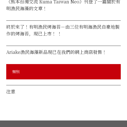
《熊本台灣交流 Kuma Taiwan Neo》刊登了一篇關於有
明漁民海藻的文章！
終於來了！有明漁民烤海苔－由三位有明海漁民自豪地製
作的烤海苔，現已上市！ ！
Ariake漁民海藻新品現已在我們的網上商店發售！
類別
注意